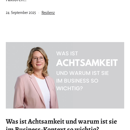
Veröffentlicht
Kategorisiert
24. September 2025
Resilienz
am
als
Was ist Achtsamkeit und warum ist sie
im Business-Kontext so wichtig?