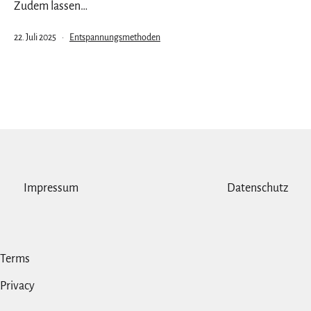
Zudem lassen…
Veröffentlicht
Kategorisiert
22. Juli 2025
Entspannungsmethoden
am
als
Impressum
Datenschutz
Terms
Privacy