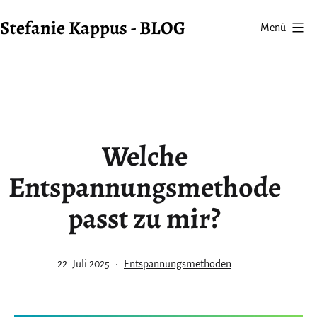
Zum
Stefanie Kappus - BLOG
Menü
Inhalt
springen
Welche
Entspannungsmethode
passt zu mir?
Veröffentlicht
Kategorisiert
22. Juli 2025
Entspannungsmethoden
am
als