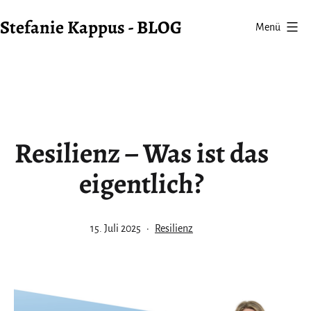
Zum
Stefanie Kappus - BLOG
Menü
Inhalt
springen
Resilienz – Was ist das
eigentlich?
Veröffentlicht
Kategorisiert
15. Juli 2025
Resilienz
am
als