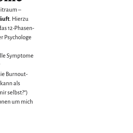
eitraum –
äuft
. Hierzu
das 12-Phasen-
er Psychologe
 alle Symptome
r
die Burnout-
 kann als
ir selbst?“)
sonen um mich