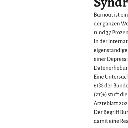
Synd
Burnout ist e
der ganzen Wel
rund 37 Proze
In der interna
eigenständige 
einer Depressi
Datenerhebun
Eine Untersuc
61% der Bundes
(21%) stuft die
Ärzteblatt 202
Der Begriff Bu
damit eine Rea