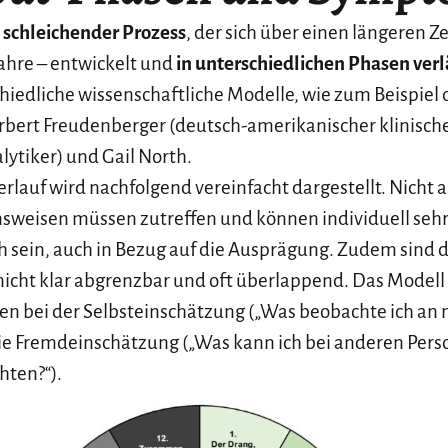
n
schleichender Prozess
, der sich über einen längeren Z
ahre – entwickelt und
in unterschiedlichen Phasen verl
chiedliche wissenschaftliche Modelle, wie zum Beispiel 
rbert Freudenberger (deutsch-amerikanischer klinisch
ytiker) und Gail North.
rlauf wird nachfolgend vereinfacht dargestellt. Nicht
nsweisen müssen zutreffen und können individuell seh
h sein, auch in Bezug auf die Ausprägung. Zudem sind 
icht klar abgrenzbar und oft überlappend. Das Modell
en bei der Selbsteinschätzung („Was beobachte ich an m
die Fremdeinschätzung („Was kann ich bei anderen Per
ten?“).