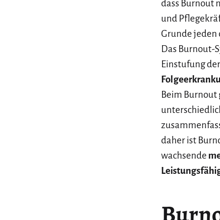
dass Burnout n
und Pflegekräf
Grunde jeden o
Das Burnout-Sy
Einstufung de
Folgeerkrank
Beim Burnout g
unterschiedli
zusammenfasst
daher ist Burn
wachsende
me
Leistungsfähi
Burno