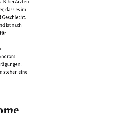
.B. bei Ärzten
r, dass es im
d Geschlecht.
nd ist nach
für
n
Syndrom
prägungen,
um stehen eine
tome