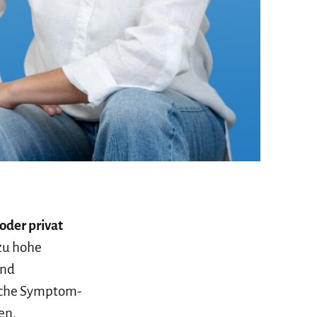
oder privat
 zu hohe
und
liche Symptom-
en.