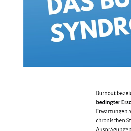
Burnout bezei
bedingter Ers
Erwartungen an
chronischen St
Ausprägungen, 