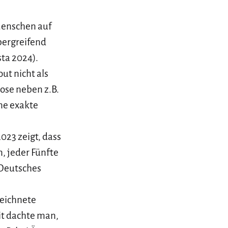
Menschen auf
bergreifend
ta 2024).
ut nicht als
nose neben z.B.
ine exakte
23 zeigt, dass
, jeder Fünfte
: Deutsches
zeichnete
it dachte man,