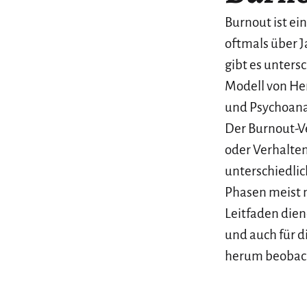
Burnout ist ei
oftmals über J
gibt es unters
Modell von He
und Psychoanal
Der Burnout-Ve
oder Verhalte
unterschiedlic
Phasen meist n
Leitfaden dien
und auch für 
herum beobach