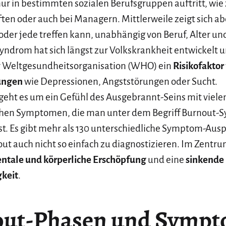
ur in bestimmten sozialen Berufsgruppen auftritt, wie z
ten oder auch bei Managern. Mittlerweile zeigt sich abe
der jede treffen kann, unabhängig von Beruf, Alter un
ndrom hat sich längst zur Volkskrankheit entwickelt u
r Weltgesundheitsorganisation (WHO) ein
Risikofaktor 
ungen
wie Depressionen, Angststörungen oder Sucht.
eht es um ein Gefühl des Ausgebrannt-Seins mit viele
chen Symptomen, die man unter dem Begriff Burnout-
. Es gibt mehr als 130 unterschiedliche Symptom-Aus
out auch nicht so einfach zu diagnostizieren. Im Zentr
ntale und körperliche Erschöpfung
und eine
sinkende
gkeit
.
ut-Phasen und Symp