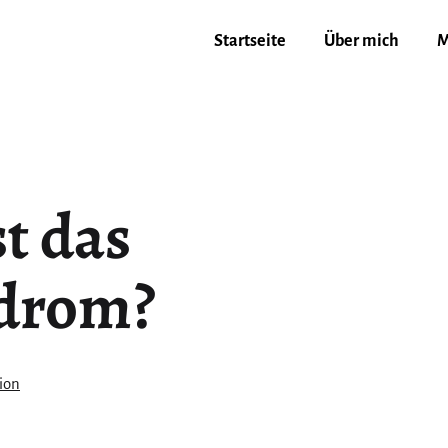
Startseite
Über mich
M
t das
drom?
ion