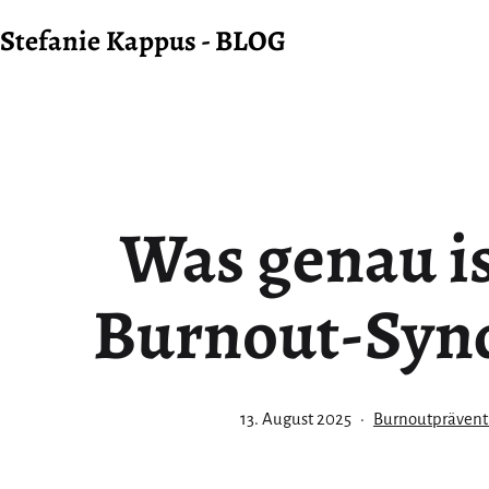
Zum
Stefanie Kappus - BLOG
Inhalt
springen
Was genau is
Burnout-Syn
Veröffentlicht
Kategorisiert
13. August 2025
Burnoutprävent
am
als