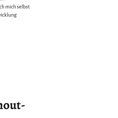
 ich mich selbst
wicklung
nout-