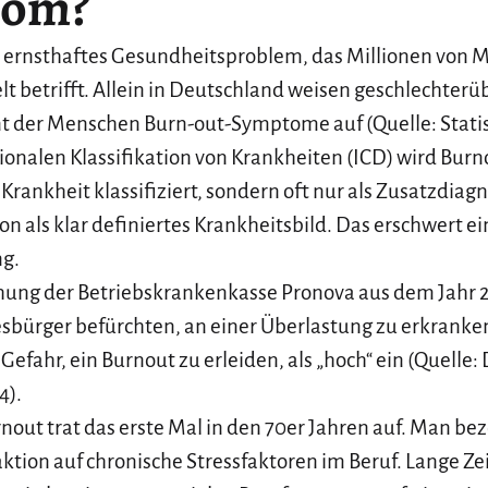
rom?
in ernsthaftes Gesundheitsproblem, das Millionen von 
t betrifft. Allein in Deutschland weisen geschlechterü
nt der Menschen Burn-out-Symptome auf (Quelle: Statis
tionalen Klassifikation von Krankheiten (ICD) wird Burno
Krankheit klassifiziert, sondern oft nur als Zusatzdiag
on als klar definiertes Krankheitsbild. Das erschwert e
g.
hung der Betriebskrankenkasse Pronova aus dem Jahr 20
bürger befürchten, an einer Überlastung zu erkranken
 Gefahr, ein Burnout zu erleiden, als „hoch“ ein (Quelle
4).
rnout trat das erste Mal in den 70er Jahren auf. Man be
ktion auf chronische Stressfaktoren im Beruf. Lange Ze