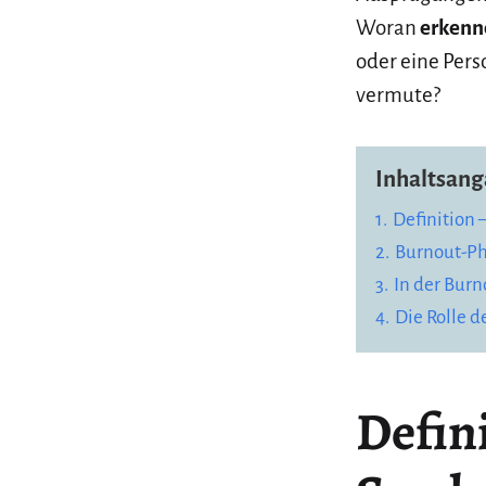
Woran
erkenn
oder eine Per
vermute?
Inhaltsang
1.
Definition 
2.
Burnout-P
3.
In der Burn
4.
Die Rolle d
Defin