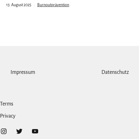
Veröffentlicht
Kategorisiert
13. August 2025
Burnoutprävention
am
als
Impressum
Datenschutz
Terms
Privacy
Instagram
Twitter
YouTube