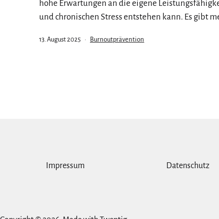
hohe Erwartungen an die eigene Leistungsfähigke
und chronischen Stress entstehen kann. Es gibt m
Veröffentlicht
Kategorisiert
13. August 2025
Burnoutprävention
am
als
Impressum
Datenschutz