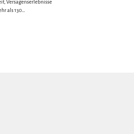
it, Versagenserlebnisse
ehr als 130…